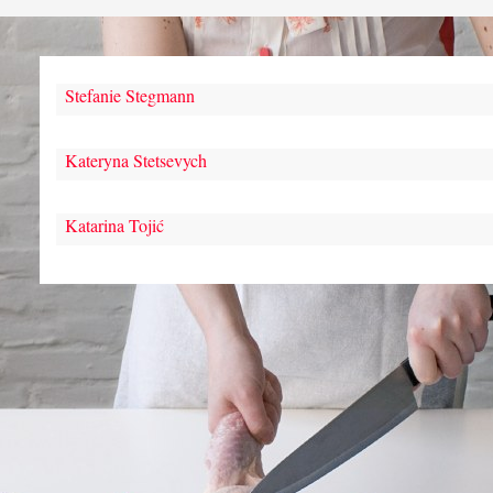
Stefanie Stegmann
Kateryna Stetsevych
Katarina Tojić