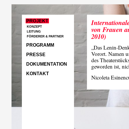
Internation
PROJEKT
KONZEPT
von Frauen au
LEITUNG
2010)
FÖRDERER & PARTNER
PROGRAMM
„Das Lenin-Denkm
Vorort. Namen un
PRESSE
des Theaterstück
DOKUMENTATION
geworden ist, n
KONTAKT
Nicoleta Esinenc